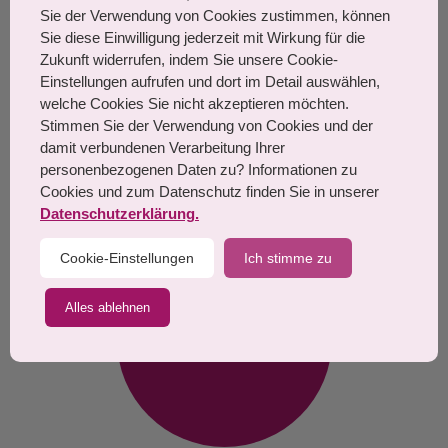
TEL: 06103 21 035
Sie der Verwendung von Cookies zustimmen, können
Sie diese Einwilligung jederzeit mit Wirkung für die
MO, DI, FR: 9 - 12 Uhr / 13 - 18
Zukunft widerrufen, indem Sie unsere Cookie-
Uhr
Einstellungen aufrufen und dort im Detail auswählen,
welche Cookies Sie nicht akzeptieren möchten.
MI: 8 - 12 Uhr / 13 - 17 Uhr
Stimmen Sie der Verwendung von Cookies und der
damit verbundenen Verarbeitung Ihrer
DO: 9 - 12 Uhr / 13 - 18 Uhr
personenbezogenen Daten zu? Informationen zu
Samstags: nach Vereinbarung
Cookies und zum Datenschutz finden Sie in unserer
Datenschutzerklärung.
Cookie-Einstellungen
Ich stimme zu
Alles ablehnen