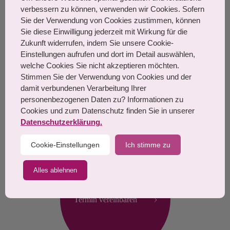
August-Bebel-Straße 7,
verbessern zu können, verwenden wir Cookies. Sofern
63225 Langen
Sie der Verwendung von Cookies zustimmen, können
TEL: 06103 21 035
Sie diese Einwilligung jederzeit mit Wirkung für die
Zukunft widerrufen, indem Sie unsere Cookie-
MO, DI, FR: 9 - 12 Uhr / 13 - 18
Einstellungen aufrufen und dort im Detail auswählen,
Uhr
welche Cookies Sie nicht akzeptieren möchten.
Stimmen Sie der Verwendung von Cookies und der
MI: 8 - 12 Uhr / 13 - 17 Uhr
damit verbundenen Verarbeitung Ihrer
personenbezogenen Daten zu? Informationen zu
DO: 9 - 12 Uhr / 13 - 18 Uhr
Cookies und zum Datenschutz finden Sie in unserer
Samstags: nach Vereinbarung
Datenschutzerklärung.
Cookie-Einstellungen
Ich stimme zu
Alles ablehnen