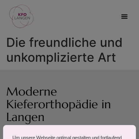
Die freundliche und
unkomplizierte Art
Moderne
Kieferorthopädie in
Langen
Um unsere Webseite optimal gestalten und fortlaufend