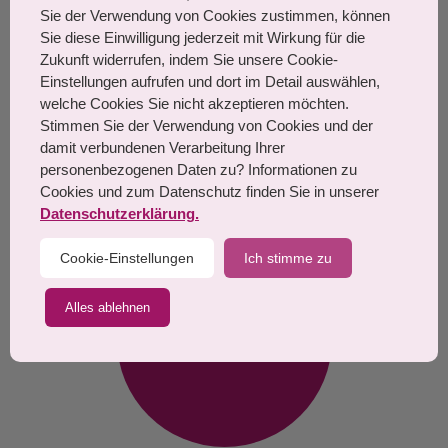
TEL: 06103 21 035
Sie der Verwendung von Cookies zustimmen, können
Sie diese Einwilligung jederzeit mit Wirkung für die
MO, DI, FR: 9 - 12 Uhr / 13 - 18
Zukunft widerrufen, indem Sie unsere Cookie-
Uhr
Einstellungen aufrufen und dort im Detail auswählen,
welche Cookies Sie nicht akzeptieren möchten.
MI: 8 - 12 Uhr / 13 - 17 Uhr
Stimmen Sie der Verwendung von Cookies und der
damit verbundenen Verarbeitung Ihrer
DO: 9 - 12 Uhr / 13 - 18 Uhr
personenbezogenen Daten zu? Informationen zu
Samstags: nach Vereinbarung
Cookies und zum Datenschutz finden Sie in unserer
Datenschutzerklärung.
Cookie-Einstellungen
Ich stimme zu
Alles ablehnen