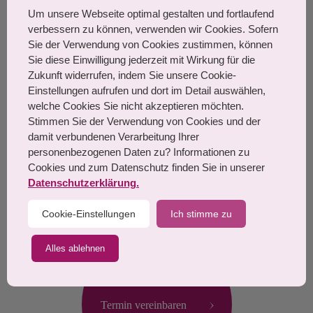
Um unsere Webseite optimal gestalten und fortlaufend
verbessern zu können, verwenden wir Cookies. Sofern
August-Bebel-Straße 7,
Sie der Verwendung von Cookies zustimmen, können
63225 Langen
Sie diese Einwilligung jederzeit mit Wirkung für die
Zukunft widerrufen, indem Sie unsere Cookie-
TEL: 06103 21 035
Einstellungen aufrufen und dort im Detail auswählen,
MO, DI, FR: 9 - 12 Uhr / 13 - 18
welche Cookies Sie nicht akzeptieren möchten.
Uhr
Stimmen Sie der Verwendung von Cookies und der
damit verbundenen Verarbeitung Ihrer
MI: 8 - 12 Uhr / 13 - 17 Uhr
personenbezogenen Daten zu? Informationen zu
Cookies und zum Datenschutz finden Sie in unserer
DO: 9 - 12 Uhr / 13 - 18 Uhr
Datenschutzerklärung.
Samstags: nach Vereinbarung
Cookie-Einstellungen
Ich stimme zu
Alles ablehnen