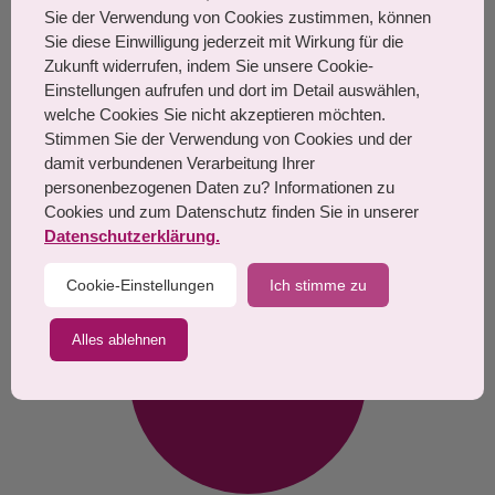
TEL: 06103 21 035
Sie der Verwendung von Cookies zustimmen, können
Sie diese Einwilligung jederzeit mit Wirkung für die
MO, DI, FR: 9 - 12 Uhr / 13 - 18
Zukunft widerrufen, indem Sie unsere Cookie-
Uhr
Einstellungen aufrufen und dort im Detail auswählen,
welche Cookies Sie nicht akzeptieren möchten.
MI: 8 - 12 Uhr / 13 - 17 Uhr
Stimmen Sie der Verwendung von Cookies und der
damit verbundenen Verarbeitung Ihrer
DO: 9 - 12 Uhr / 13 - 18 Uhr
personenbezogenen Daten zu? Informationen zu
Samstags: nach Vereinbarung
Cookies und zum Datenschutz finden Sie in unserer
Datenschutzerklärung.
Cookie-Einstellungen
Ich stimme zu
Alles ablehnen