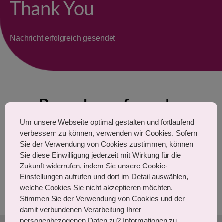
Thank You
Nachricht erfolgreich gesendet
Bewerbungsformular
eingereicht
Um unsere Webseite optimal gestalten und fortlaufend
verbessern zu können, verwenden wir Cookies. Sofern
Sie der Verwendung von Cookies zustimmen, können
Wir freuen uns, dass Sie uns kontaktieren. Einer unserer
Sie diese Einwilligung jederzeit mit Wirkung für die
Zukunft widerrufen, indem Sie unsere Cookie-
Kollegen wird sich bald mit Ihnen in Verbindung setzen!
Einstellungen aufrufen und dort im Detail auswählen,
Ich wünsche ihnen einen wunderbaren Tag!
welche Cookies Sie nicht akzeptieren möchten.
Stimmen Sie der Verwendung von Cookies und der
damit verbundenen Verarbeitung Ihrer
personenbezogenen Daten zu? Informationen zu